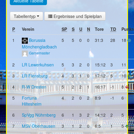
Aktuelle Tabelle
Tabellentyp
Ergebnisse und Spielplan
P
Verein
SP
S
U
N
Tore
TD
Punkt
1
Borussia
5
5
0
0
31:3
28
18
Mönchengladbach
Gamemaster
2
LR Lewerkuhsen
5
3
2
0
15:12
3
11
3
LR Flensburg
4
3
1
0
17:12
5
10
4
R-W Dresten
5
2
2
1
16:17
-1
8
5
Fortuna
4
2
0
2
8:9
-1
6
Hiltesheim
6
SpVgg Nührnberg
6
1
3
2
14:12
2
5
7
MSV Oberhausen
3
1
2
0
6:5
1
5