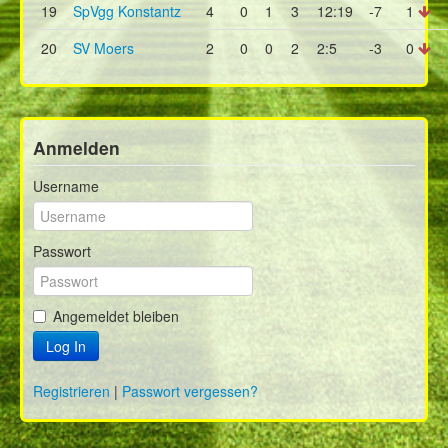
19
SpVgg Konstantz
4
0
1
3
12:19
-7
1
20
SV Moers
2
0
0
2
2:5
-3
0
Anmelden
Username
Passwort
Angemeldet bleiben
Log In
Registrieren
|
Passwort vergessen?