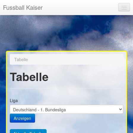
Fussball Kaiser
Startseite
News
Registrieren
Ligen
Tabelle
Highscore
Tabelle
Freie Vereine
Liga
Anzeigen