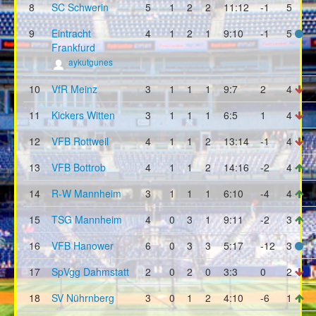
8
SC Schwerin
5
1
2
2
11:12
-1
5
9
Eintracht
4
1
2
1
9:10
-1
5
Frankfurd
aykutgunes
10
VfR Meinz
3
1
1
1
9:7
2
4
11
Kickers Witten
3
1
1
1
6:5
1
4
12
VFB Rottweil
4
1
1
2
13:14
-1
4
13
VFB Bottrob
4
1
1
2
14:16
-2
4
14
R-W Mannheim
3
1
1
1
6:10
-4
4
15
TSG Mannheim
4
0
3
1
9:11
-2
3
16
VFB Hanower
6
0
3
3
5:17
-12
3
17
SpVgg Dahmstatt
2
0
2
0
3:3
0
2
18
SV Nührnberg
3
0
1
2
4:10
-6
1