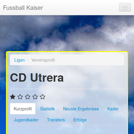
Fussball Kaiser
Startseite
News
Registrieren
Ligen
Ligen
/
Vereinsprofil
Highscore
CD Utrera
Freie Vereine
Kurzprofil
Statistik
Neuste Ergebnisse
Kader
Jugendkader
Transfers
Erfolge