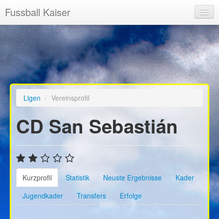
Fussball Kaiser
Startseite
News
Registrieren
Ligen
Ligen
/
Vereinsprofil
Highscore
CD San Sebastián
Freie Vereine
Kurzprofil
Statistik
Neuste Ergebnisse
Kader
Jugendkader
Transfers
Erfolge